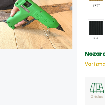
Lys fyr
Sort
Nozar
Var izm
Grīdas