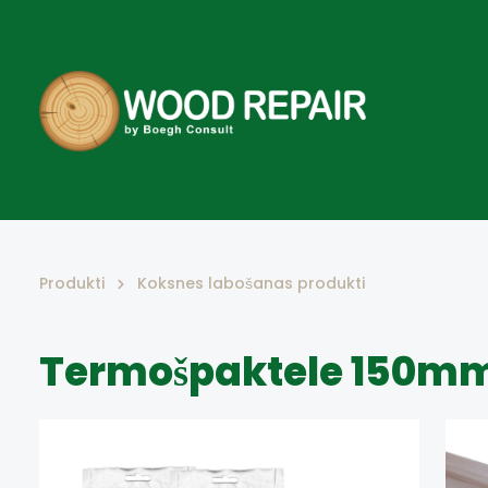
KOKSNES LABOŠANAS PRODUKTI
Š
Produkti
Koksnes labošanas produkti
TOUCH UP - VASKS UTT.
E
Termošpaktele 150m