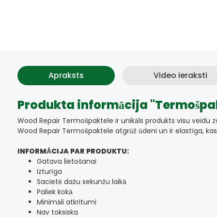
Apraksts
Video ieraksti
Produkta informācija "Termošp
Wood Repair Termošpaktele ir unikāls produkts visu veidu zara 
Wood Repair Termošpaktele atgrūž ūdeni un ir elastīga, kas t
INFORMĀCIJA PAR PRODUKTU:
Gatava lietošanai
Izturīga
Sacietē dažu sekunžu laikā
Paliek kokā
Minimāli atkritumi
Nav toksiska