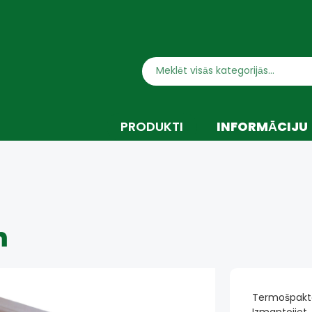
PRODUKTI
INFORMĀCIJU
PAKTELIS KOKA MATERIĀLAM
KOKA LABOŠA
VA KARSTLĪME
TERMOŠPAKTEL
SISTĒMA
m
Termošpaktel