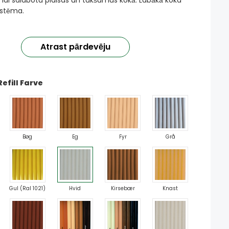
, lai salabotu plaisas un tukšumus kokā. Labākā koka
istēma.
Atrast pārdevēju
efill Farve
Bøg
Eg
Fyr
Grå
Gul (Ral 1021)
Hvid
Kirsebær
Knast