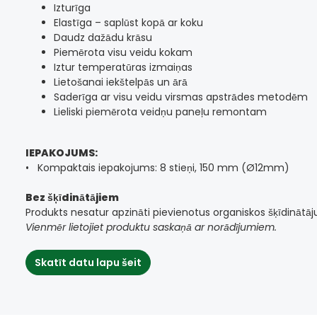
Izturīga
Elastīga – saplūst kopā ar koku
Daudz dažādu krāsu
Piemērota visu veidu kokam
Iztur temperatūras izmaiņas
Lietošanai iekštelpās un ārā
Saderīga ar visu veidu virsmas apstrādes metodēm
Lieliski piemērota veidņu paneļu remontam
IEPAKOJUMS:
• Kompaktais iepakojums: 8 stieņi, 150 mm (Ø12mm)
Bez šķīdinātājiem
Produkts nesatur apzināti pievienotus organiskos šķīdinātājus
Vienmēr lietojiet produktu saskaņā ar norādījumiem.
Skatīt datu lapu šeit