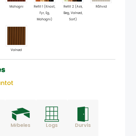
Mahogni
Refill 1 (Knast,
Refill 2 (Ask,
Råhvid
Fyr, Eg,
Bøg, Valnød,
Mahogni)
Sort)
Valnød
es
antot
Mēbeles
Logs
Durvis