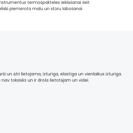
 instrumentus termošpakteles ieklāšanai šeit
eliski piemērota malu un stūru labošanai
i un ātri lietojama, izturīga, elastīga un vienlaikus izturīga.
nav toksisks un ir drošs lietotājam un videi.