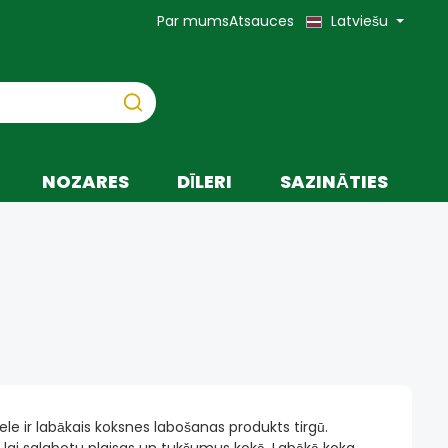
Par mums
Atsauces
Latviešu
NOZARES
DĪLERI
SAZINĀTIES
NAS KOMPLEKTS
INSTRUMENTI UN PIEDERUMI
ES KNOT FILLER
e ir labākais koksnes labošanas produkts tirgū.