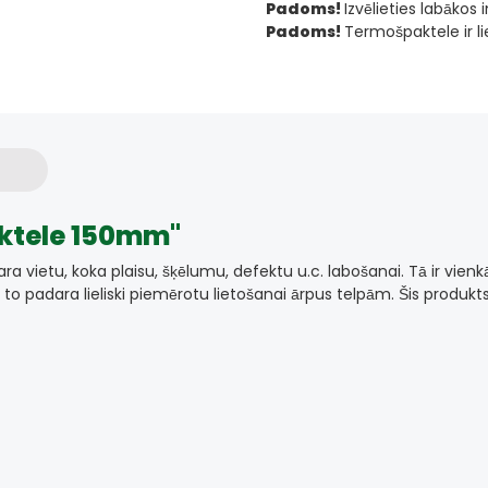
Padoms!
Izvēlieties labākos
Padoms!
Termošpaktele ir li
aktele 150mm"
vietu, koka plaisu, šķēlumu, defektu u.c. labošanai. Tā ir vienkārš
o padara lieliski piemērotu lietošanai ārpus telpām. Šis produkts 