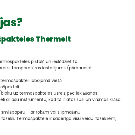
ojas?
špakteles Thermelt
termošpakteles pistolē un ieslēdziet to.
s pareizs temperatūras iestatījums (pārbaudiet
iet termošpakteli labojamā vietā
rmošpakteli
i/bloku uz termošpakteles uzreiz pēc ieklāšanas
li ar asu instrumentu, kad tā ir atdzisusi un virsmas krāsa
ar smilšpapīru – ar rokām vai slīpmašīnu
 līdzekli. Termošpaktele ir saderīga visu veidu līdzekļiem,
.