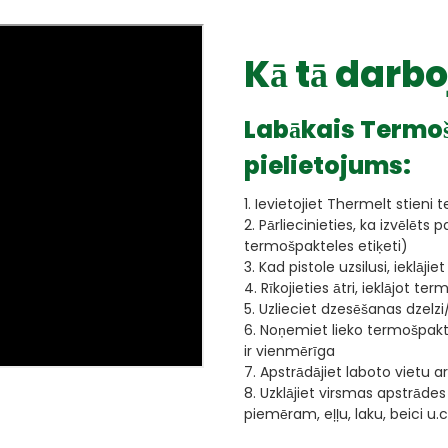
Kā tā darb
Labākais Termo
pielietojums:
1. Ievietojiet Thermelt stieni 
2. Pārliecinieties, ka izvēlēt
termošpakteles etiķeti)
3. Kad pistole uzsilusi, ieklāj
4. Rīkojieties ātri, ieklājot te
5. Uzlieciet dzesēšanas dzelz
6. Noņemiet lieko termošpakte
ir vienmērīga
7. Apstrādājiet laboto vietu 
8. Uzklājiet virsmas apstrādes
piemēram, eļļu, laku, beici u.c