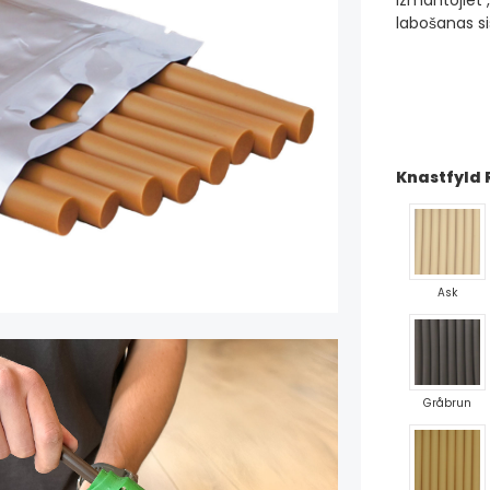
Izmantojiet 
labošanas s
Knastfyld R
Ask
Gråbrun