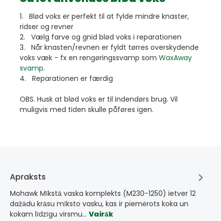
1. Blød voks er perfekt til at fylde mindre knaster,
ridser og revner
2. Vælg farve og gnid blød voks i reparationen
3. Når knasten/revnen er fyldt tørres overskydende
voks væk - fx en rengøringssvamp som
WaxAway
svamp
.
4. Reparationen er færdig
OBS. Husk at blød voks er til indendørs brug. Vil
muligvis med tiden skulle påføres igen.
Apraksts
Mohawk Mīkstā vaska komplekts (M230-1250) ietver 12
dažādu krāsu mīksto vasku, kas ir piemērots koka un
kokam līdzīgu virsmu…
Vairāk