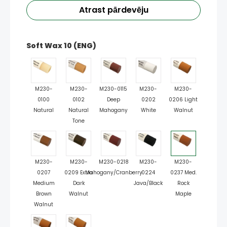
Atrast pārdevēju
Soft Wax 10 (ENG)
M230-
M230-
M230-0115
M230-
M230-
0100
0102
Deep
0202
0206 Light
Natural
Natural
Mahogany
White
Walnut
Tone
M230-
M230-
M230-0218
M230-
M230-
0207
0209 Extra
Mahogany/Cranberry
0224
0237 Med.
Medium
Dark
Java/Black
Rock
Brown
Walnut
Maple
Walnut