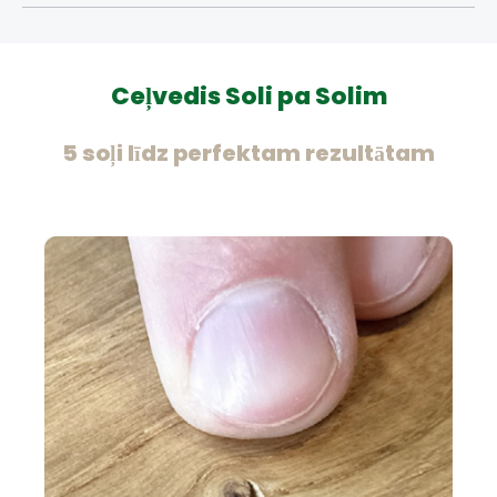
Ceļvedis Soli pa Solim
5 soļi līdz perfektam rezultātam