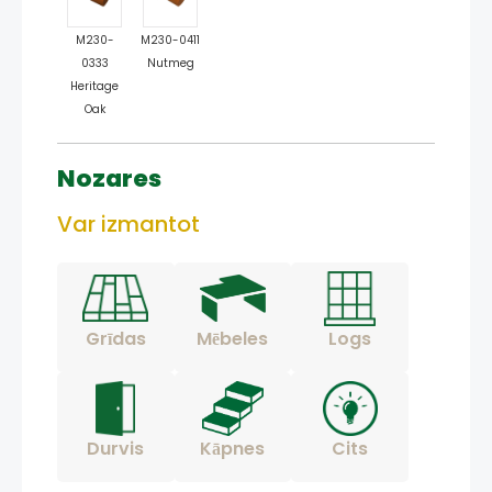
M230-
M230-0411
0333
Nutmeg
Heritage
Oak
Nozares
Var izmantot
Grīdas
Mēbeles
Logs
Durvis
Kāpnes
Cits