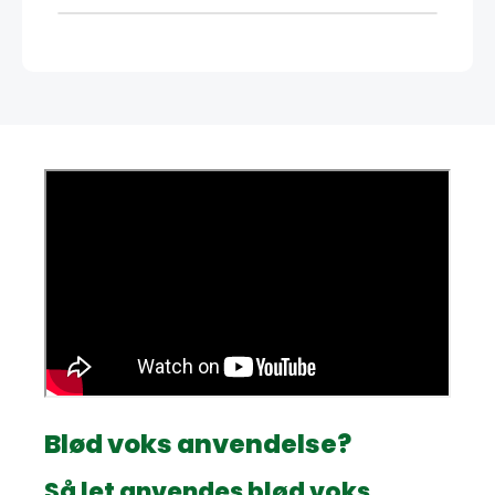
Blød voks anvendelse?
Så let anvendes blød voks