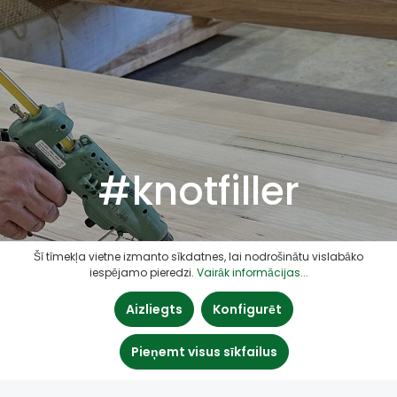
#knotfiller
Šī tīmekļa vietne izmanto sīkdatnes, lai nodrošinātu vislabāko
iespējamo pieredzi.
Vairāk informācijas...
Aizliegts
Konfigurēt
Pieņemt visus sīkfailus