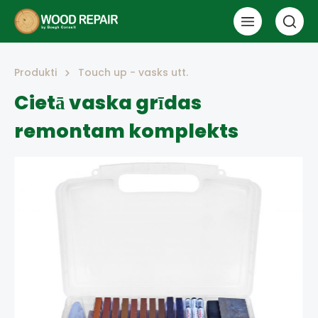
Produkti
Touch up - vasks utt.
Cietā vaska grīdas
remontam komplekts