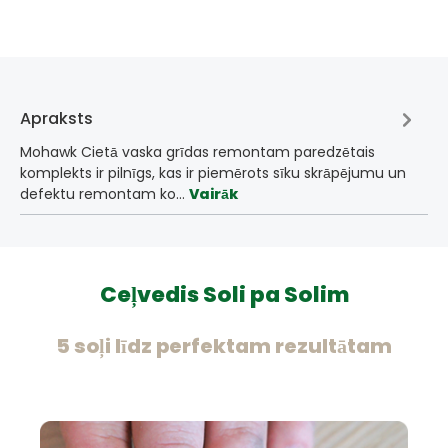
Apraksts
Mohawk Cietā vaska grīdas remontam paredzētais
komplekts ir pilnīgs, kas ir piemērots sīku skrāpējumu un
defektu remontam ko…
Vairāk
Ceļvedis Soli pa Solim
5 soļi līdz perfektam rezultātam