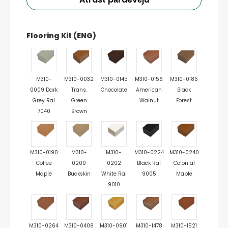
Flooring Kit (ENG)
M310-
M310-0032
M310-0145
M310-0156
M310-0185
0009 Dark
Trans.
Chocolate
American
Black
Grey Ral
Green
Walnut
Forest
7040
Brown
M310-0190
M310-
M310-
M310-0224
M310-0240
Coffee
0200
0202
Black Ral
Colonial
Maple
Buckskin
White Ral
9005
Maple
9010
M310-0264
M310-0408
M310-0901
M310-1478
M310-1521