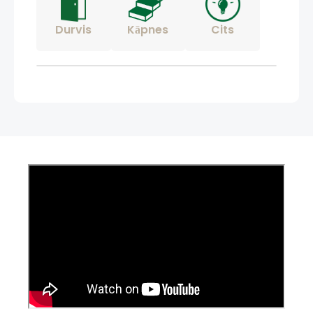
Durvis
Kāpnes
Cits