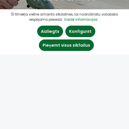
Šī tīmekļa vietne izmanto sīkdatnes, lai nodrošinātu vislabāko
iespējamo pieredzi.
Vairāk informācijas...
Aizliegts
Konfigurēt
Pieņemt visus sīkfailus