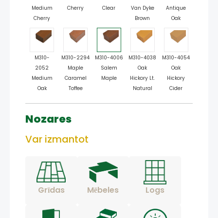
Medium
Cherry
Clear
Van Dyke
Antique
Cherry
Brown
Oak
M310-
M310-2294
M310-4006
M310-4038
M310-4054
2052
Maple
Salem
Oak
Oak
Medium
Caramel
Maple
Hickory Lt.
Hickory
Oak
Toffee
Natural
Cider
Nozares
Var izmantot
Grīdas
Mēbeles
Logs