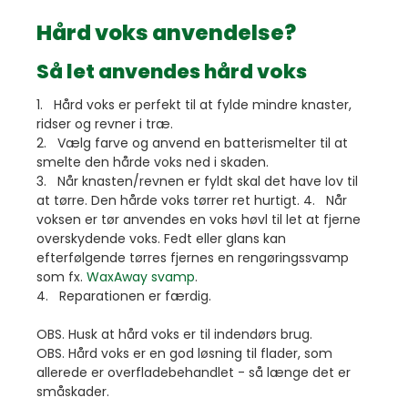
Hård voks anvendelse?
Så let anvendes hård voks
1. Hård voks er perfekt til at fylde mindre knaster,
ridser og revner i træ.
2. Vælg farve og anvend en batterismelter til at
smelte den hårde voks ned i skaden.
3. Når knasten/revnen er fyldt skal det have lov til
at tørre. Den hårde voks tørrer ret hurtigt. 4. Når
voksen er tør anvendes en voks høvl til let at fjerne
overskydende voks. Fedt eller glans kan
efterfølgende tørres fjernes en rengøringssvamp
som fx.
WaxAway svamp
.
4. Reparationen er færdig.
OBS. Husk at hård voks er til indendørs brug.
OBS. Hård voks er en god løsning til flader, som
allerede er overfladebehandlet - så længe det er
småskader.