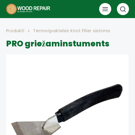
Produkti
Termošpakteles Knot Filler sistēma
PRO griežaminstuments