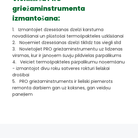
griežaminstrumenta
izmantošana:
1. Izmantojiet dzesēšanas dzelzi karstuma
novadīšanai un plūstošai termošpakteles uzklāšanai
2. Noņemiet dzesēšanas dzelzi tiklīdz tas viegli slīd
3. Novietojiet PRO griežaminstrumentu uz līdzenas
virsmas, kur ir jānoņem šuvju pildvielas pārpalikums
4. Veiciet termošpakteles pārpalikumu noņemšanu
- izmantojot divu roku satveres rokturi lielākai
drošībai
5. PRO griežaminstruments ir lieliski piemērots
remonta darbiem gan uz koksnes, gan veidņu
paneļiem