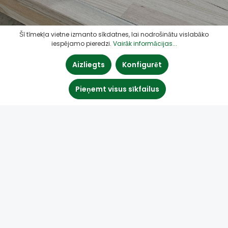
Šī tīmekļa vietne izmanto sīkdatnes, lai nodrošinātu vislabāko
iespējamo pieredzi.
Vairāk informācijas...
Aizliegts
Konfigurēt
Pieņemt visus sīkfailus
Sazināties
Quick Links